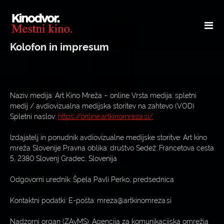
Kolofon in impresum
Naziv medija: Art Kino Mreža – online Vrsta medija: spletni
medij / avdiovizualna medijska storitev na zahtevo (VOD)
Spletni naslov:
https://online.artkinomreza.si/
Izdajatelj in ponudnik avdiovizualne medijske storitve: Art kino
mreža Slovenije Pravna oblika: društvo Sedež: Francetova cesta
5, 2380 Slovenj Gradec, Slovenija
Odgovorni urednik: Špela Pavli Perko, predsednica
Kontaktni podatki: E-pošta: mreza@artkinomreza.si
Nadzorni organ (ZAvMS): Agencija za komunikacijska omrežja