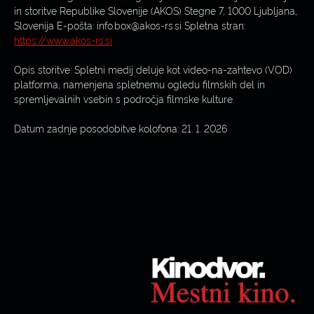
in storitve Republike Slovenije (AKOS) Stegne 7, 1000 Ljubljana,
Slovenija E-pošta: info.box@akos-rs.si Spletna stran:
https://www.akos-rs.si
Opis storitve: Spletni medij deluje kot video-na-zahtevo (VOD)
platforma, namenjena spletnemu ogledu filmskih del in
spremljevalnih vsebin s področja filmske kulture.
Datum zadnje posodobitve kolofona: 21. 1. 2026