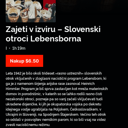
Zajeti v izviru – Slovenski
otroci Lebensborna
I
•
1h 19m
Nakup
$6.50
Leta 1942 je bilo okoli trideset »rasno ustreznih« slovenskih
otrok vključenih v zloglasni nacistični program Lebensborn, ki
ga je z namenom širjenja arijske rase zasnoval Heinrich
Himmler. Program je bil sprva zastavljen kot mreža materinskih
domov in porodnišnic, v katerih so se lahko rodili rasno čisti
nezakonski otroci, pozneje pa so vanj začeli vključevati tudi
ukradene dojenčke, ki jih je okupatorska vojska po dekretu
idejnega vodje ugrabljala na Poljskem, Češkoslovaškem, v
Ukrajini in Sloveniji, na Spodnjem Štajerskem. Večino teh otrok
so oddali v posvojitev nemškim parom, ki so bili vsaj na videz
zvesti nacističnemu režimu.