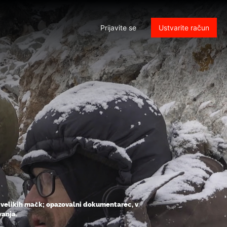
Prijavite se
Ustvarite račun
ih velikih mačk; opazovalni dokumentarec, v
vanja.