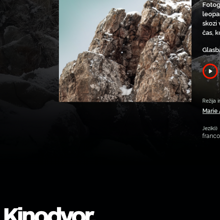
Fotog
leopa
skozi 
čas, k
Glasb
Režija i
Marie
Jezik(i)
franc