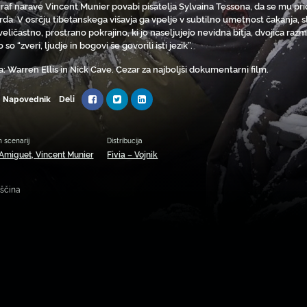
raf narave Vincent Munier povabi pisatelja Sylvaina Tessona, da se mu pri
rda. V osrčju tibetanskega višavja ga vpelje v subtilno umetnost čakanja, s
veličastno, prostrano pokrajino, ki jo naseljujejo nevidna bitja, dvojica ra
o so “zveri, ljudje in bogovi še govorili isti jezik”.
a: Warren Ellis in Nick Cave. Cezar za najboljši dokumentarni film.
Deli
Napovednik
n scenarij
Distribucija
 Amiguet, Vincent Munier
Fivia – Vojnik
oščina