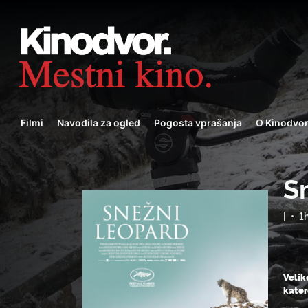
Filmi
Navodila za ogled
Pogosta vprašanja
O Kinodvo
S
|
•
1
Velik
kater