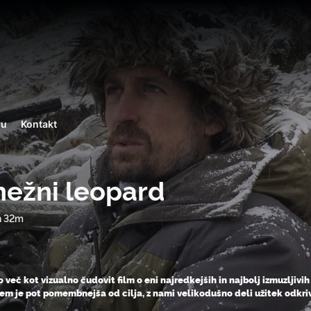
ru
Kontakt
nežni leopard
h 32m
o več kot vizualno čudovit film o eni najredkejših in najbolj izmuzljiv
em je pot pomembnejša od cilja, z nami velikodušno deli užitek odkri