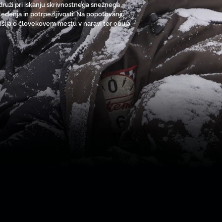
druži pri iskanju skrivnostnega snežnega
ledenja in potrpežljivosti. Na popotovanju
zmišlja o človekovem mestu v naravi ter obuja