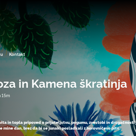
ru
Kontakt
oza in Kamena škratinja
h 15m
vita in topla pripoved o prijateljstvu, pogumu, zvestobi in drugačnosti
ne mine dan, brez da bi se junaki posladkali z borovničevo pito.