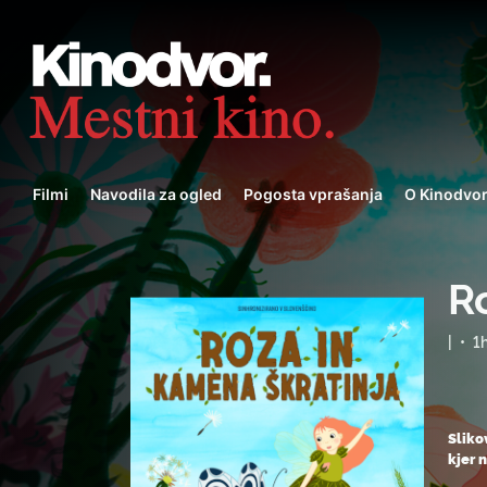
Filmi
Navodila za ogled
Pogosta vprašanja
O Kinodvo
R
|
•
1
Sliko
kjer 