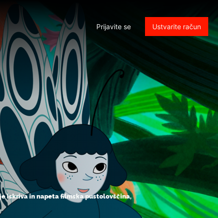
Prijavite se
Ustvarite račun
 je iskriva in napeta filmska pustolovščina,