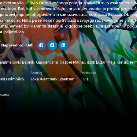
je cvetna vila, ki živi v Deželi večnega poletja. Vsako jutro in vsak večer 
 cvetove. Bolj kot vse na svetu si želi prijateljev, vendar je preveč prestra
njeno življenje prileti zgovorna in samozavestna metuljčica Svilčica. Ob nj
čnimi očmi. Nato pa se neke noči Svilčica s svojega raziskovanja ne vrne. Ro
unaj namreč živi Kamnita škratinja, ki gozdne prebivalce s strupenim pog
ti prijateljico.
Deli
Napovednik
Kahrimanović Babnik
,
Gašper Jarni
,
Gašper Malnar
,
Iztok Luzar
,
Maja Kunšič
,
Prim
Scenarij
Distribucija
 Nor Holmbäck
Toke Westmark Steensen
Fivia
nščina