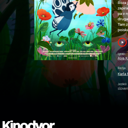
Roza 
zapira
pa v 
druga
Tam z
poiska
Igrajo
Asja 
Režija
Karla
Jezik(i)
slove