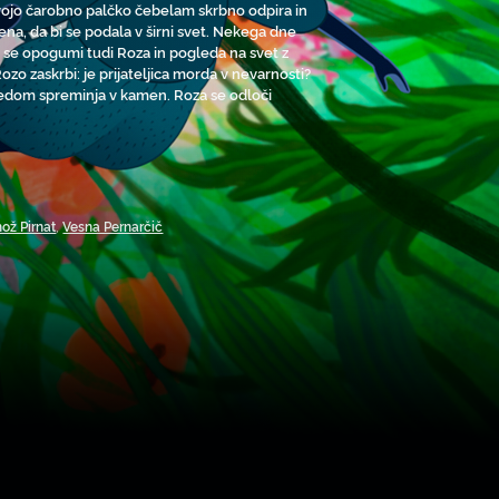
s svojo čarobno palčko čebelam skrbno odpira in
šena, da bi se podala v širni svet. Nekega dne
ej se opogumi tudi Roza in pogleda na svet z
zo zaskrbi: je prijateljica morda v nevarnosti?
ledom spreminja v kamen. Roza se odloči
ož Pirnat
,
Vesna Pernarčič