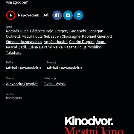
vsa zgodba?
Deli
Napovednik
Igrajo
Romain Duris
Bérénice Bejo
Grégory Gadebois
Finnegan
,
,
,
Oldfield
Matilda Lutz
Sébastien Chassagne
Raphaël Quenard
,
,
,
,
Simone Hazanavicius
Agnès Hurstel
Charlie Dupont
Jean-
,
,
,
Pascal Zadi
Luàna Bajrami
Raika Hazanavicius
Yoshiko
,
,
,
Takehara
Režija
Scenarij
Michel Hazanavicius
Michel Hazanavicius
Glasba
Distribucija
Alexandre Desplat
Fivia – Vojnik
Jezik(i)
francoščina