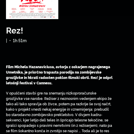
Rez!
|
•
1h 51m
Film Michela Hazanaviciusa, avtorja z oskarjem nagrajenega
Umetnika, je prisrčno trapasta parodija na zombijevske
grozljivke in hkrati radosten poklon filmski obrti. Rez! je odprl
letošnji festival v Cannesu.
V opuščeni stavbi gre na snemanju nizkoproračunske
grozljivke vse narobe. Režiser z neznosnim vedenjem ekipo že
tako ali tako spravlja ob živce, potem pa razkrije še svoj načrt,
kako v projekt vnesti nekaj energije in vznemirjenja: prebudil
bo starodavno zombijevsko prekletstvo. V divjem kadru-
sekvenci, kjer letijo deli teles in špricajo telesne tekočine, se
igralci spopadejo s pravimi nemrtvimi (in z režiserjem), nato pa
se film šokantno konča in zvrstijo se napisi … Toda ali je to res