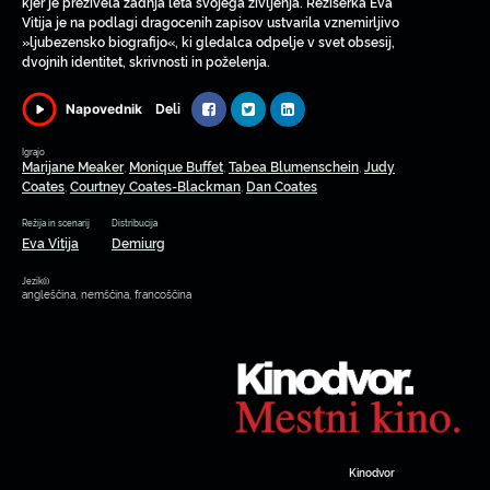
kjer je preživela zadnja leta svojega življenja. Režiserka Eva
Vitija je na podlagi dragocenih zapisov ustvarila vznemirljivo
»ljubezensko biografijo«, ki gledalca odpelje v svet obsesij,
dvojnih identitet, skrivnosti in poželenja.
Deli
Napovednik
Igrajo
Marijane Meaker
Monique Buffet
Tabea Blumenschein
Judy
,
,
,
Coates
Courtney Coates-Blackman
Dan Coates
,
,
Režija in scenarij
Distribucija
Eva Vitija
Demiurg
Jezik(i)
angleščina, nemščina, francoščina
Kinodvor