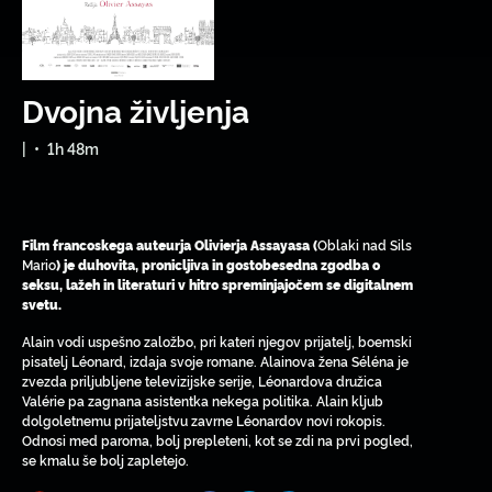
Dvojna življenja
|
•
1h 48m
Oblaki nad Sils
Film francoskega auteurja Olivierja Assayasa (
Mario
) je duhovita, pronicljiva in gostobesedna zgodba o
seksu, lažeh in literaturi v hitro spreminjajočem se digitalnem
svetu.
Alain vodi uspešno založbo, pri kateri njegov prijatelj, boemski
pisatelj Léonard, izdaja svoje romane. Alainova žena Séléna je
zvezda priljubljene televizijske serije, Léonardova družica
Valérie pa zagnana asistentka nekega politika. Alain kljub
dolgoletnemu prijateljstvu zavrne Léonardov novi rokopis.
Odnosi med paroma, bolj prepleteni, kot se zdi na prvi pogled,
se kmalu še bolj zapletejo.