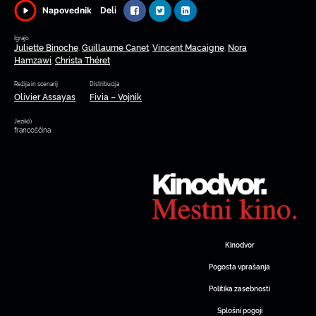
Deli
Napovednik
Igrajo
Juliette Binoche
Guillaume Canet
Vincent Macaigne
Nora
,
,
,
Hamzawi
Christa Théret
,
Režija in scenarij
Distribucija
Olivier Assayas
Fivia – Vojnik
Jezik(i)
francoščina
Kinodvor
Pogosta vprašanja
Politika zasebnosti
Splošni pogoji