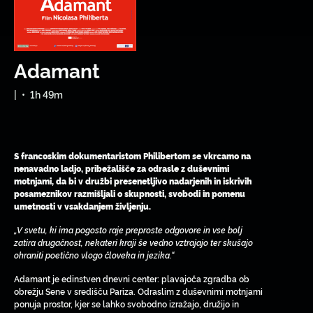
Adamant
|
•
1h 49m
S francoskim dokumentaristom Philibertom se vkrcamo na
nenavadno ladjo, pribežališče za odrasle z duševnimi
motnjami, da bi v družbi presenetljivo nadarjenih in iskrivih
posameznikov razmišljali o skupnosti, svobodi in pomenu
umetnosti v vsakdanjem življenju.
„V svetu, ki ima pogosto raje preproste odgovore in vse bolj
zatira drugačnost, nekateri kraji še vedno vztrajajo ter skušajo
ohraniti poetično vlogo človeka in jezika.“
Adamant je edinstven dnevni center: plavajoča zgradba ob
obrežju Sene v središču Pariza. Odraslim z duševnimi motnjami
ponuja prostor, kjer se lahko svobodno izražajo, družijo in