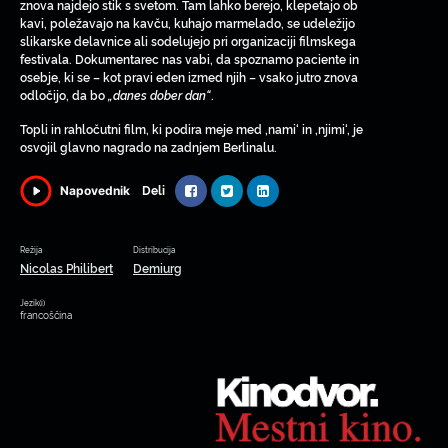
znova najdejo stik s svetom. Tam lahko berejo, klepetajo ob
kavi, poležavajo na kavču, kuhajo marmelado, se udeležijo
slikarske delavnice ali sodelujejo pri organizaciji filmskega
festivala. Dokumentarec nas vabi, da spoznamo paciente in
osebje, ki se – kot pravi eden izmed njih – vsako jutro znova
odločijo, da bo
„danes dober dan“
.
Topli in rahločutni film, ki podira meje med ‚nami‘ in ‚njimi‘, je
osvojil glavno nagrado na zadnjem Berlinalu.
Deli
Napovednik
Režija
Distribucija
Nicolas Philibert
Demiurg
Jezik(i)
francoščina