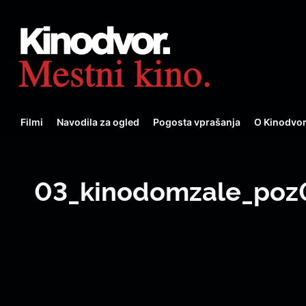
Filmi
Navodila za ogled
Pogosta vprašanja
O Kinodvo
03_kinodomzale_poz